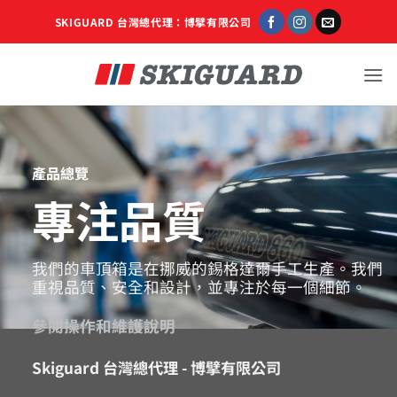
Skip
SKIGUARD 台灣總代理：博擘有限公司
to
content
產品總覽
專注品質
我們的車頂箱是在挪威的錫格達爾手工生產。我們
重視品質、安全和設計，並專注於每一個細節。
參閱操作和維護說明
Skiguard 台灣總代理 - 博擘有限公司